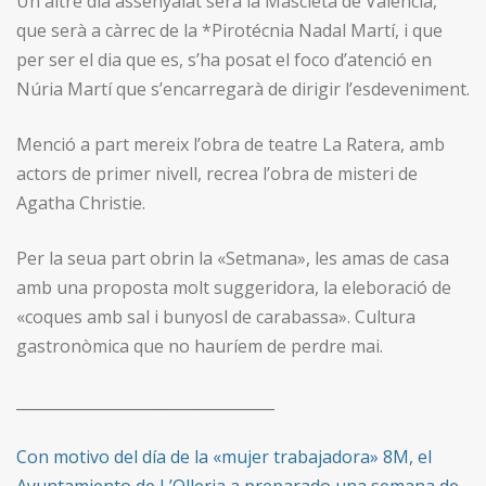
Un altre dia assenyalat serà la Mascletà de València,
que serà a càrrec de la *Pirotécnia Nadal Martí, i que
per ser el dia que es, s’ha posat el foco d’atenció en
Núria Martí que s’encarregarà de dirigir l’esdeveniment.
Menció a part mereix l’obra de teatre La Ratera, amb
actors de primer nivell, recrea l’obra de misteri de
Agatha Christie.
Per la seua part obrin la «Setmana», les amas de casa
amb una proposta molt suggeridora, la eleboració de
«coques amb sal i bunyosl de carabassa». Cultura
gastronòmica que no hauríem de perdre mai.
__________________________________
Con motivo del día de la «mujer trabajadora» 8M, el
Ayuntamiento de L’Olleria a preparado una semana de